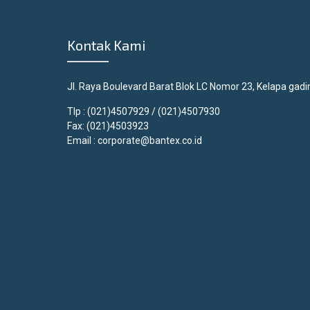
Kontak Kami
Jl. Raya Boulevard Barat Blok LC Nomor 23,
Kelapa gadi
Tlp : (021)4507929 / (021)4507930
Fax: (021)4503923
Email :
corporate@bantex.co.id