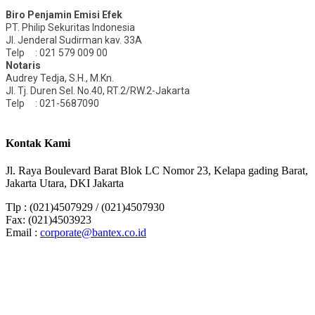
Biro Penjamin Emisi Efek
PT. Philip Sekuritas Indonesia
Jl. Jenderal Sudirman kav. 33A
Telp : 021 579 009 00
Notaris
Audrey Tedja, S.H., M.Kn.
Jl. Tj. Duren Sel. No.40, RT.2/RW.2-Jakarta
Telp : 021-5687090
Kontak Kami
Jl. Raya Boulevard Barat Blok LC Nomor 23,
Kelapa gading Barat,
Jakarta Utara, DKI Jakarta
Tlp : (021)4507929 / (021)4507930
Fax: (021)4503923
Email :
corporate@bantex.co.id