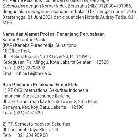
PT. Perma Plasindo, Tbk terdaftar dalam
Online Single
Submission
dengan Nomor Induk Berusaha (NIB) 9120304781986,
dengan akta sebagai perusahaan terbuka “Tbk” dengan nomor akta
8 tertanggal 21 Juni 2021 dan dibuat oleh Notaris Audrey Tedja, S.H.,
M.Kn.
Nama dan Alamat Profesi Penunjang Perusahaan
Kantor Akuntan Pajak
(KAP) Kanaka Puradiredja, Suhartono
18 Office Park,
Jl. TB Simatupang No.18 Level 20, RT.1/RW.1,
Kebagusan, Ps. Minggu, Kota Jakarta Selatan – 12520
Telp : (021) 22708292
Email : office18@nexia.id
Biro Penjamin Pelaksana Emisi Efek
1) PT CGS International Sekuritas Indonesia
Indonesia Stock Exchange Building,
Jl. Jend. Sudirman kav 52-53 Tower 2, 20th Floor,
Senayan, Kec. Kby. Baru, Jakarta – 12190
Telp : (021) 5151330
2) PT. Semesta Indovest Sekuritas
Jl. Puri Indah Raya Blok U1-3
Telp : 021 304 959 00